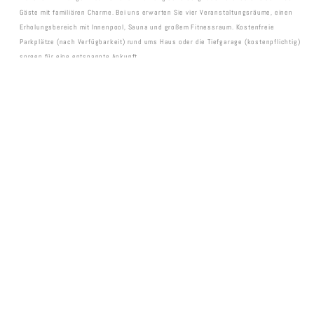
Gäste mit familiären Charme. Bei uns erwarten Sie vier Veranstaltungsräume, einen
Erholungsbereich mit Innenpool, Sauna und großem Fitnessraum. Kostenfreie
Parkplätze (nach Verfügbarkeit) rund ums Haus oder die Tiefgarage (kostenpflichtig)
sorgen für eine entspannte Ankunft.
Hotelinformationen
ZUM PDF