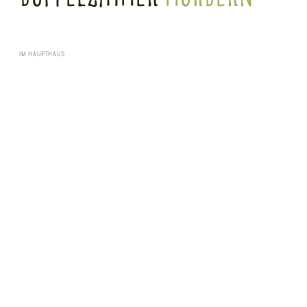
IM HAUPTHAUS
Unsere 21 m² großen Doppelzimmer Modern im Hauptgebäude bieten bequeme
Doppelbetten und ein eigenes Badezimmer. Alle Zimmer sind mit kostenfreien W-Lan
und einem Flachbild-TV ausgestattet.
Ausstattung
Badezimmer
Kostenlose Pflegeprodukte | Dusche | WC | Handtücher | Haartrockner