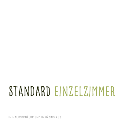
Standard
einzelzimmer
IM HAUPTGEBÄUDE UND IM GÄSTEHAUS
Herzlich willkommen in unseren Standard Einzelzimmern, in denen Entspannung und
Komfort an erster Stelle stehen. Auf 21 m² erwarten Sie ein stilvolles Ambiente und